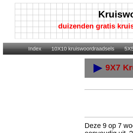
Kruisw
duizenden gratis kru
Index
10X10 kruiswoordraadsels
5X5
9X7 Kr
Deze 9 op 7 woo