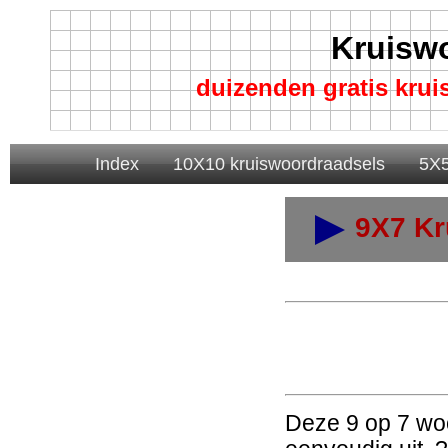
Kruisw
duizenden gratis kru
Index
10X10 kruiswoordraadsels
5X5
9X7 Kr
Deze 9 op 7 woo