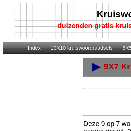
Kruisw
duizenden gratis kru
Index
10X10 kruiswoordraadsels
5X5
9X7 Kr
Deze 9 op 7 woo