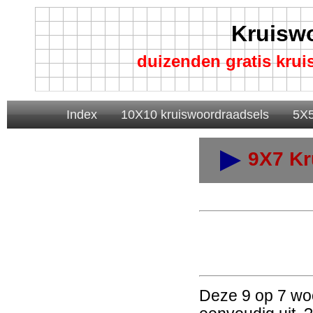
Kruisw
duizenden gratis kru
Index
10X10 kruiswoordraadsels
5X5
9X7 Kr
Deze 9 op 7 woo