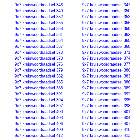
9x7 kruiswoordraadsel 346
9x7 kruiswoordraadsel 347
9x7 kruiswoordraadsel 349
9x7 kruiswoordraadsel 350
9x7 kruiswoordraadsel 352
9x7 kruiswoordraadsel 353
9x7 kruiswoordraadsel 355
9x7 kruiswoordraadsel 356
9x7 kruiswoordraadsel 358
9x7 kruiswoordraadsel 359
9x7 kruiswoordraadsel 361
9x7 kruiswoordraadsel 362
9x7 kruiswoordraadsel 364
9x7 kruiswoordraadsel 365
9x7 kruiswoordraadsel 367
9x7 kruiswoordraadsel 368
9x7 kruiswoordraadsel 370
9x7 kruiswoordraadsel 371
9x7 kruiswoordraadsel 373
9x7 kruiswoordraadsel 374
9x7 kruiswoordraadsel 376
9x7 kruiswoordraadsel 377
9x7 kruiswoordraadsel 379
9x7 kruiswoordraadsel 380
9x7 kruiswoordraadsel 382
9x7 kruiswoordraadsel 383
9x7 kruiswoordraadsel 385
9x7 kruiswoordraadsel 386
9x7 kruiswoordraadsel 388
9x7 kruiswoordraadsel 389
9x7 kruiswoordraadsel 391
9x7 kruiswoordraadsel 392
9x7 kruiswoordraadsel 394
9x7 kruiswoordraadsel 395
9x7 kruiswoordraadsel 397
9x7 kruiswoordraadsel 398
9x7 kruiswoordraadsel 400
9x7 kruiswoordraadsel 401
9x7 kruiswoordraadsel 403
9x7 kruiswoordraadsel 404
9x7 kruiswoordraadsel 406
9x7 kruiswoordraadsel 407
9x7 kruiswoordraadsel 409
9x7 kruiswoordraadsel 410
9x7 kruiswoordraadsel 412
9x7 kruiswoordraadsel 413