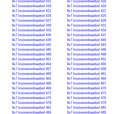
9x7 kruiswoordraadsel 415
9x7 kruiswoordraadsel 416
9x7 kruiswoordraadsel 418
9x7 kruiswoordraadsel 419
9x7 kruiswoordraadsel 421
9x7 kruiswoordraadsel 422
9x7 kruiswoordraadsel 424
9x7 kruiswoordraadsel 425
9x7 kruiswoordraadsel 427
9x7 kruiswoordraadsel 428
9x7 kruiswoordraadsel 430
9x7 kruiswoordraadsel 431
9x7 kruiswoordraadsel 433
9x7 kruiswoordraadsel 434
9x7 kruiswoordraadsel 436
9x7 kruiswoordraadsel 437
9x7 kruiswoordraadsel 439
9x7 kruiswoordraadsel 440
9x7 kruiswoordraadsel 442
9x7 kruiswoordraadsel 443
9x7 kruiswoordraadsel 445
9x7 kruiswoordraadsel 446
9x7 kruiswoordraadsel 448
9x7 kruiswoordraadsel 449
9x7 kruiswoordraadsel 451
9x7 kruiswoordraadsel 452
9x7 kruiswoordraadsel 454
9x7 kruiswoordraadsel 455
9x7 kruiswoordraadsel 457
9x7 kruiswoordraadsel 458
9x7 kruiswoordraadsel 460
9x7 kruiswoordraadsel 461
9x7 kruiswoordraadsel 463
9x7 kruiswoordraadsel 464
9x7 kruiswoordraadsel 466
9x7 kruiswoordraadsel 467
9x7 kruiswoordraadsel 469
9x7 kruiswoordraadsel 470
9x7 kruiswoordraadsel 472
9x7 kruiswoordraadsel 473
9x7 kruiswoordraadsel 475
9x7 kruiswoordraadsel 476
9x7 kruiswoordraadsel 478
9x7 kruiswoordraadsel 479
9x7 kruiswoordraadsel 481
9x7 kruiswoordraadsel 482
9x7 kruiswoordraadsel 484
9x7 kruiswoordraadsel 485