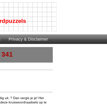
rdpuzzels
s
Privacy & Disclaimer
 341
g uit..? Dan vergis je je! Het
 deze kruiswoordraadsels op te