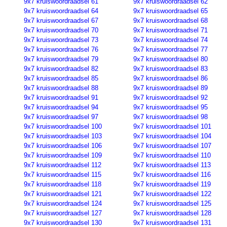
9x7 kruiswoordraadsel 61
9x7 kruiswoordraadsel 62
9x7 kruiswoordraadsel 64
9x7 kruiswoordraadsel 65
9x7 kruiswoordraadsel 67
9x7 kruiswoordraadsel 68
9x7 kruiswoordraadsel 70
9x7 kruiswoordraadsel 71
9x7 kruiswoordraadsel 73
9x7 kruiswoordraadsel 74
9x7 kruiswoordraadsel 76
9x7 kruiswoordraadsel 77
9x7 kruiswoordraadsel 79
9x7 kruiswoordraadsel 80
9x7 kruiswoordraadsel 82
9x7 kruiswoordraadsel 83
9x7 kruiswoordraadsel 85
9x7 kruiswoordraadsel 86
9x7 kruiswoordraadsel 88
9x7 kruiswoordraadsel 89
9x7 kruiswoordraadsel 91
9x7 kruiswoordraadsel 92
9x7 kruiswoordraadsel 94
9x7 kruiswoordraadsel 95
9x7 kruiswoordraadsel 97
9x7 kruiswoordraadsel 98
9x7 kruiswoordraadsel 100
9x7 kruiswoordraadsel 101
9x7 kruiswoordraadsel 103
9x7 kruiswoordraadsel 104
9x7 kruiswoordraadsel 106
9x7 kruiswoordraadsel 107
9x7 kruiswoordraadsel 109
9x7 kruiswoordraadsel 110
9x7 kruiswoordraadsel 112
9x7 kruiswoordraadsel 113
9x7 kruiswoordraadsel 115
9x7 kruiswoordraadsel 116
9x7 kruiswoordraadsel 118
9x7 kruiswoordraadsel 119
9x7 kruiswoordraadsel 121
9x7 kruiswoordraadsel 122
9x7 kruiswoordraadsel 124
9x7 kruiswoordraadsel 125
9x7 kruiswoordraadsel 127
9x7 kruiswoordraadsel 128
9x7 kruiswoordraadsel 130
9x7 kruiswoordraadsel 131