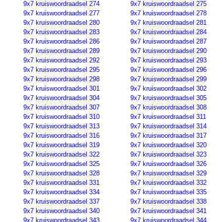
9x7 kruiswoordraadsel 274
9x7 kruiswoordraadsel 275
9x7 kruiswoordraadsel 277
9x7 kruiswoordraadsel 278
9x7 kruiswoordraadsel 280
9x7 kruiswoordraadsel 281
9x7 kruiswoordraadsel 283
9x7 kruiswoordraadsel 284
9x7 kruiswoordraadsel 286
9x7 kruiswoordraadsel 287
9x7 kruiswoordraadsel 289
9x7 kruiswoordraadsel 290
9x7 kruiswoordraadsel 292
9x7 kruiswoordraadsel 293
9x7 kruiswoordraadsel 295
9x7 kruiswoordraadsel 296
9x7 kruiswoordraadsel 298
9x7 kruiswoordraadsel 299
9x7 kruiswoordraadsel 301
9x7 kruiswoordraadsel 302
9x7 kruiswoordraadsel 304
9x7 kruiswoordraadsel 305
9x7 kruiswoordraadsel 307
9x7 kruiswoordraadsel 308
9x7 kruiswoordraadsel 310
9x7 kruiswoordraadsel 311
9x7 kruiswoordraadsel 313
9x7 kruiswoordraadsel 314
9x7 kruiswoordraadsel 316
9x7 kruiswoordraadsel 317
9x7 kruiswoordraadsel 319
9x7 kruiswoordraadsel 320
9x7 kruiswoordraadsel 322
9x7 kruiswoordraadsel 323
9x7 kruiswoordraadsel 325
9x7 kruiswoordraadsel 326
9x7 kruiswoordraadsel 328
9x7 kruiswoordraadsel 329
9x7 kruiswoordraadsel 331
9x7 kruiswoordraadsel 332
9x7 kruiswoordraadsel 334
9x7 kruiswoordraadsel 335
9x7 kruiswoordraadsel 337
9x7 kruiswoordraadsel 338
9x7 kruiswoordraadsel 340
9x7 kruiswoordraadsel 341
9x7 kruiswoordraadsel 343
9x7 kruiswoordraadsel 344