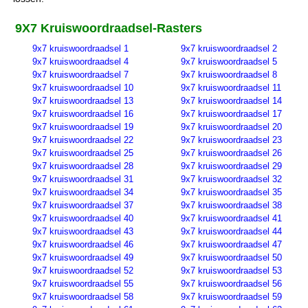
9X7 Kruiswoordraadsel-Rasters
9x7 kruiswoordraadsel 1
9x7 kruiswoordraadsel 2
9x7 kruiswoordraadsel 4
9x7 kruiswoordraadsel 5
9x7 kruiswoordraadsel 7
9x7 kruiswoordraadsel 8
9x7 kruiswoordraadsel 10
9x7 kruiswoordraadsel 11
9x7 kruiswoordraadsel 13
9x7 kruiswoordraadsel 14
9x7 kruiswoordraadsel 16
9x7 kruiswoordraadsel 17
9x7 kruiswoordraadsel 19
9x7 kruiswoordraadsel 20
9x7 kruiswoordraadsel 22
9x7 kruiswoordraadsel 23
9x7 kruiswoordraadsel 25
9x7 kruiswoordraadsel 26
9x7 kruiswoordraadsel 28
9x7 kruiswoordraadsel 29
9x7 kruiswoordraadsel 31
9x7 kruiswoordraadsel 32
9x7 kruiswoordraadsel 34
9x7 kruiswoordraadsel 35
9x7 kruiswoordraadsel 37
9x7 kruiswoordraadsel 38
9x7 kruiswoordraadsel 40
9x7 kruiswoordraadsel 41
9x7 kruiswoordraadsel 43
9x7 kruiswoordraadsel 44
9x7 kruiswoordraadsel 46
9x7 kruiswoordraadsel 47
9x7 kruiswoordraadsel 49
9x7 kruiswoordraadsel 50
9x7 kruiswoordraadsel 52
9x7 kruiswoordraadsel 53
9x7 kruiswoordraadsel 55
9x7 kruiswoordraadsel 56
9x7 kruiswoordraadsel 58
9x7 kruiswoordraadsel 59