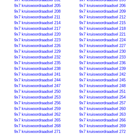
9x7 kruiswoordraadsel 205
9x7 kruiswoordraadsel 206
9x7 kruiswoordraadsel 208
9x7 kruiswoordraadsel 209
9x7 kruiswoordraadsel 211
9x7 kruiswoordraadsel 212
9x7 kruiswoordraadsel 214
9x7 kruiswoordraadsel 215
9x7 kruiswoordraadsel 217
9x7 kruiswoordraadsel 218
9x7 kruiswoordraadsel 220
9x7 kruiswoordraadsel 221
9x7 kruiswoordraadsel 223
9x7 kruiswoordraadsel 224
9x7 kruiswoordraadsel 226
9x7 kruiswoordraadsel 227
9x7 kruiswoordraadsel 229
9x7 kruiswoordraadsel 230
9x7 kruiswoordraadsel 232
9x7 kruiswoordraadsel 233
9x7 kruiswoordraadsel 235
9x7 kruiswoordraadsel 236
9x7 kruiswoordraadsel 238
9x7 kruiswoordraadsel 239
9x7 kruiswoordraadsel 241
9x7 kruiswoordraadsel 242
9x7 kruiswoordraadsel 244
9x7 kruiswoordraadsel 245
9x7 kruiswoordraadsel 247
9x7 kruiswoordraadsel 248
9x7 kruiswoordraadsel 250
9x7 kruiswoordraadsel 251
9x7 kruiswoordraadsel 253
9x7 kruiswoordraadsel 254
9x7 kruiswoordraadsel 256
9x7 kruiswoordraadsel 257
9x7 kruiswoordraadsel 259
9x7 kruiswoordraadsel 260
9x7 kruiswoordraadsel 262
9x7 kruiswoordraadsel 263
9x7 kruiswoordraadsel 265
9x7 kruiswoordraadsel 266
9x7 kruiswoordraadsel 268
9x7 kruiswoordraadsel 269
9x7 kruiswoordraadsel 271
9x7 kruiswoordraadsel 272