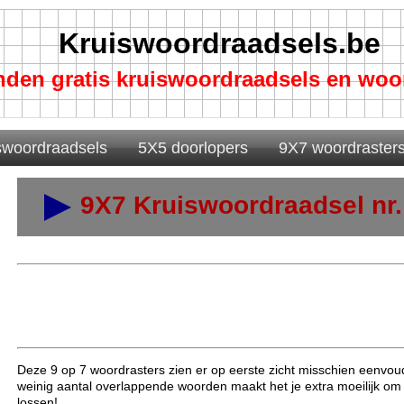
Kruiswoordraadsels.be
nden gratis kruiswoordraadsels en woo
swoordraadsels
5X5 doorlopers
9X7 woordraster
9X7 Kruiswoordraadsel nr.
Deze 9 op 7 woordrasters zien er op eerste zicht misschien eenvoudi
weinig aantal overlappende woorden maakt het je extra moeilijk om
lossen!