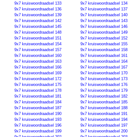
9x7 kruiswoordraadsel 133
9x7 kruiswoordraadsel 134
9x7 kruiswoordraadsel 136
9x7 kruiswoordraadsel 137
9x7 kruiswoordraadsel 139
9x7 kruiswoordraadsel 140
9x7 kruiswoordraadsel 142
9x7 kruiswoordraadsel 143
9x7 kruiswoordraadsel 145
9x7 kruiswoordraadsel 146
9x7 kruiswoordraadsel 148
9x7 kruiswoordraadsel 149
9x7 kruiswoordraadsel 151
9x7 kruiswoordraadsel 152
9x7 kruiswoordraadsel 154
9x7 kruiswoordraadsel 155
9x7 kruiswoordraadsel 157
9x7 kruiswoordraadsel 158
9x7 kruiswoordraadsel 160
9x7 kruiswoordraadsel 161
9x7 kruiswoordraadsel 163
9x7 kruiswoordraadsel 164
9x7 kruiswoordraadsel 166
9x7 kruiswoordraadsel 167
9x7 kruiswoordraadsel 169
9x7 kruiswoordraadsel 170
9x7 kruiswoordraadsel 172
9x7 kruiswoordraadsel 173
9x7 kruiswoordraadsel 175
9x7 kruiswoordraadsel 176
9x7 kruiswoordraadsel 178
9x7 kruiswoordraadsel 179
9x7 kruiswoordraadsel 181
9x7 kruiswoordraadsel 182
9x7 kruiswoordraadsel 184
9x7 kruiswoordraadsel 185
9x7 kruiswoordraadsel 187
9x7 kruiswoordraadsel 188
9x7 kruiswoordraadsel 190
9x7 kruiswoordraadsel 191
9x7 kruiswoordraadsel 193
9x7 kruiswoordraadsel 194
9x7 kruiswoordraadsel 196
9x7 kruiswoordraadsel 197
9x7 kruiswoordraadsel 199
9x7 kruiswoordraadsel 200
9x7 kruiswoordraadsel 202
9x7 kruiswoordraadsel 203