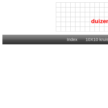
duize
Index
10X10 krui