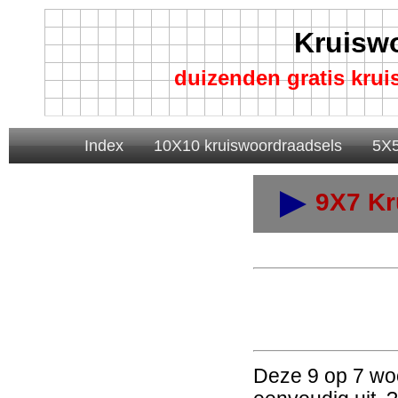
Kruisw
duizenden gratis kru
Index
10X10 kruiswoordraadsels
5X5
9X7 Kr
Deze 9 op 7 woo