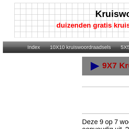
Kruisw
duizenden gratis kru
Index
10X10 kruiswoordraadsels
5X5
9X7 Kr
Deze 9 op 7 woo