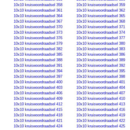
10x10 kruiswoordraadsel 358
10x10 kruiswoordraadsel 359
10x10 kruiswoordraadsel 361
10x10 kruiswoordraadsel 362
10x10 kruiswoordraadsel 364
10x10 kruiswoordraadsel 365
10x10 kruiswoordraadsel 367
10x10 kruiswoordraadsel 368
10x10 kruiswoordraadsel 370
10x10 kruiswoordraadsel 371
10x10 kruiswoordraadsel 373
10x10 kruiswoordraadsel 374
10x10 kruiswoordraadsel 376
10x10 kruiswoordraadsel 377
10x10 kruiswoordraadsel 379
10x10 kruiswoordraadsel 380
10x10 kruiswoordraadsel 382
10x10 kruiswoordraadsel 383
10x10 kruiswoordraadsel 385
10x10 kruiswoordraadsel 386
10x10 kruiswoordraadsel 388
10x10 kruiswoordraadsel 389
10x10 kruiswoordraadsel 391
10x10 kruiswoordraadsel 392
10x10 kruiswoordraadsel 394
10x10 kruiswoordraadsel 395
10x10 kruiswoordraadsel 397
10x10 kruiswoordraadsel 398
10x10 kruiswoordraadsel 400
10x10 kruiswoordraadsel 401
10x10 kruiswoordraadsel 403
10x10 kruiswoordraadsel 404
10x10 kruiswoordraadsel 406
10x10 kruiswoordraadsel 407
10x10 kruiswoordraadsel 409
10x10 kruiswoordraadsel 410
10x10 kruiswoordraadsel 412
10x10 kruiswoordraadsel 413
10x10 kruiswoordraadsel 415
10x10 kruiswoordraadsel 416
10x10 kruiswoordraadsel 418
10x10 kruiswoordraadsel 419
10x10 kruiswoordraadsel 421
10x10 kruiswoordraadsel 422
10x10 kruiswoordraadsel 424
10x10 kruiswoordraadsel 425