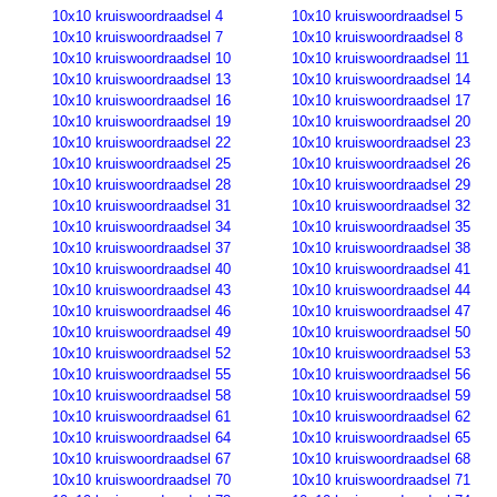
10x10 kruiswoordraadsel 4
10x10 kruiswoordraadsel 5
10x10 kruiswoordraadsel 7
10x10 kruiswoordraadsel 8
10x10 kruiswoordraadsel 10
10x10 kruiswoordraadsel 11
10x10 kruiswoordraadsel 13
10x10 kruiswoordraadsel 14
10x10 kruiswoordraadsel 16
10x10 kruiswoordraadsel 17
10x10 kruiswoordraadsel 19
10x10 kruiswoordraadsel 20
10x10 kruiswoordraadsel 22
10x10 kruiswoordraadsel 23
10x10 kruiswoordraadsel 25
10x10 kruiswoordraadsel 26
10x10 kruiswoordraadsel 28
10x10 kruiswoordraadsel 29
10x10 kruiswoordraadsel 31
10x10 kruiswoordraadsel 32
10x10 kruiswoordraadsel 34
10x10 kruiswoordraadsel 35
10x10 kruiswoordraadsel 37
10x10 kruiswoordraadsel 38
10x10 kruiswoordraadsel 40
10x10 kruiswoordraadsel 41
10x10 kruiswoordraadsel 43
10x10 kruiswoordraadsel 44
10x10 kruiswoordraadsel 46
10x10 kruiswoordraadsel 47
10x10 kruiswoordraadsel 49
10x10 kruiswoordraadsel 50
10x10 kruiswoordraadsel 52
10x10 kruiswoordraadsel 53
10x10 kruiswoordraadsel 55
10x10 kruiswoordraadsel 56
10x10 kruiswoordraadsel 58
10x10 kruiswoordraadsel 59
10x10 kruiswoordraadsel 61
10x10 kruiswoordraadsel 62
10x10 kruiswoordraadsel 64
10x10 kruiswoordraadsel 65
10x10 kruiswoordraadsel 67
10x10 kruiswoordraadsel 68
10x10 kruiswoordraadsel 70
10x10 kruiswoordraadsel 71