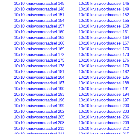
10x10 kruiswoordraadsel 145
10x10 kruiswoordraadsel 146
10x10 kruiswoordraadsel 148
10x10 kruiswoordraadsel 149
10x10 kruiswoordraadsel 151
10x10 kruiswoordraadsel 152
10x10 kruiswoordraadsel 154
10x10 kruiswoordraadsel 155
10x10 kruiswoordraadsel 157
10x10 kruiswoordraadsel 158
10x10 kruiswoordraadsel 160
10x10 kruiswoordraadsel 161
10x10 kruiswoordraadsel 163
10x10 kruiswoordraadsel 164
10x10 kruiswoordraadsel 166
10x10 kruiswoordraadsel 167
10x10 kruiswoordraadsel 169
10x10 kruiswoordraadsel 170
10x10 kruiswoordraadsel 172
10x10 kruiswoordraadsel 173
10x10 kruiswoordraadsel 175
10x10 kruiswoordraadsel 176
10x10 kruiswoordraadsel 178
10x10 kruiswoordraadsel 179
10x10 kruiswoordraadsel 181
10x10 kruiswoordraadsel 182
10x10 kruiswoordraadsel 184
10x10 kruiswoordraadsel 185
10x10 kruiswoordraadsel 187
10x10 kruiswoordraadsel 188
10x10 kruiswoordraadsel 190
10x10 kruiswoordraadsel 191
10x10 kruiswoordraadsel 193
10x10 kruiswoordraadsel 194
10x10 kruiswoordraadsel 196
10x10 kruiswoordraadsel 197
10x10 kruiswoordraadsel 199
10x10 kruiswoordraadsel 200
10x10 kruiswoordraadsel 202
10x10 kruiswoordraadsel 203
10x10 kruiswoordraadsel 205
10x10 kruiswoordraadsel 206
10x10 kruiswoordraadsel 208
10x10 kruiswoordraadsel 209
10x10 kruiswoordraadsel 211
10x10 kruiswoordraadsel 212