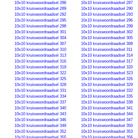
10x10 kruiswoordraadsel 286
10x10 kruiswoordraadsel 287
10x10 kruiswoordraadsel 289
10x10 kruiswoordraadsel 290
10x10 kruiswoordraadsel 292
10x10 kruiswoordraadsel 293
10x10 kruiswoordraadsel 295
10x10 kruiswoordraadsel 296
10x10 kruiswoordraadsel 298
10x10 kruiswoordraadsel 299
10x10 kruiswoordraadsel 301
10x10 kruiswoordraadsel 302
10x10 kruiswoordraadsel 304
10x10 kruiswoordraadsel 305
10x10 kruiswoordraadsel 307
10x10 kruiswoordraadsel 308
10x10 kruiswoordraadsel 310
10x10 kruiswoordraadsel 311
10x10 kruiswoordraadsel 313
10x10 kruiswoordraadsel 314
10x10 kruiswoordraadsel 316
10x10 kruiswoordraadsel 317
10x10 kruiswoordraadsel 319
10x10 kruiswoordraadsel 320
10x10 kruiswoordraadsel 322
10x10 kruiswoordraadsel 323
10x10 kruiswoordraadsel 325
10x10 kruiswoordraadsel 326
10x10 kruiswoordraadsel 328
10x10 kruiswoordraadsel 329
10x10 kruiswoordraadsel 331
10x10 kruiswoordraadsel 332
10x10 kruiswoordraadsel 334
10x10 kruiswoordraadsel 335
10x10 kruiswoordraadsel 337
10x10 kruiswoordraadsel 338
10x10 kruiswoordraadsel 340
10x10 kruiswoordraadsel 341
10x10 kruiswoordraadsel 343
10x10 kruiswoordraadsel 344
10x10 kruiswoordraadsel 346
10x10 kruiswoordraadsel 347
10x10 kruiswoordraadsel 349
10x10 kruiswoordraadsel 350
10x10 kruiswoordraadsel 352
10x10 kruiswoordraadsel 353
10x10 kruiswoordraadsel 355
10x10 kruiswoordraadsel 356