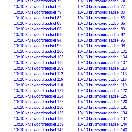
10x10 kruiswoordraadsel 73
10x10 kruiswoordraadsel 74
10x10 kruiswoordraadsel 76
10x10 kruiswoordraadsel 77
10x10 kruiswoordraadsel 79
10x10 kruiswoordraadsel 80
10x10 kruiswoordraadsel 82
10x10 kruiswoordraadsel 83
10x10 kruiswoordraadsel 85
10x10 kruiswoordraadsel 86
10x10 kruiswoordraadsel 88
10x10 kruiswoordraadsel 89
10x10 kruiswoordraadsel 91
10x10 kruiswoordraadsel 92
10x10 kruiswoordraadsel 94
10x10 kruiswoordraadsel 95
10x10 kruiswoordraadsel 97
10x10 kruiswoordraadsel 98
10x10 kruiswoordraadsel 100
10x10 kruiswoordraadsel 101
10x10 kruiswoordraadsel 103
10x10 kruiswoordraadsel 104
10x10 kruiswoordraadsel 106
10x10 kruiswoordraadsel 107
10x10 kruiswoordraadsel 109
10x10 kruiswoordraadsel 110
10x10 kruiswoordraadsel 112
10x10 kruiswoordraadsel 113
10x10 kruiswoordraadsel 115
10x10 kruiswoordraadsel 116
10x10 kruiswoordraadsel 118
10x10 kruiswoordraadsel 119
10x10 kruiswoordraadsel 121
10x10 kruiswoordraadsel 122
10x10 kruiswoordraadsel 124
10x10 kruiswoordraadsel 125
10x10 kruiswoordraadsel 127
10x10 kruiswoordraadsel 128
10x10 kruiswoordraadsel 130
10x10 kruiswoordraadsel 131
10x10 kruiswoordraadsel 133
10x10 kruiswoordraadsel 134
10x10 kruiswoordraadsel 136
10x10 kruiswoordraadsel 137
10x10 kruiswoordraadsel 139
10x10 kruiswoordraadsel 140
10x10 kruiswoordraadsel 142
10x10 kruiswoordraadsel 143