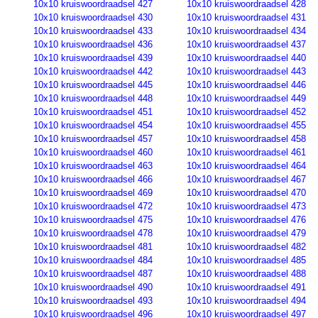
10x10 kruiswoordraadsel 427
10x10 kruiswoordraadsel 428
10x10 kruiswoordraadsel 430
10x10 kruiswoordraadsel 431
10x10 kruiswoordraadsel 433
10x10 kruiswoordraadsel 434
10x10 kruiswoordraadsel 436
10x10 kruiswoordraadsel 437
10x10 kruiswoordraadsel 439
10x10 kruiswoordraadsel 440
10x10 kruiswoordraadsel 442
10x10 kruiswoordraadsel 443
10x10 kruiswoordraadsel 445
10x10 kruiswoordraadsel 446
10x10 kruiswoordraadsel 448
10x10 kruiswoordraadsel 449
10x10 kruiswoordraadsel 451
10x10 kruiswoordraadsel 452
10x10 kruiswoordraadsel 454
10x10 kruiswoordraadsel 455
10x10 kruiswoordraadsel 457
10x10 kruiswoordraadsel 458
10x10 kruiswoordraadsel 460
10x10 kruiswoordraadsel 461
10x10 kruiswoordraadsel 463
10x10 kruiswoordraadsel 464
10x10 kruiswoordraadsel 466
10x10 kruiswoordraadsel 467
10x10 kruiswoordraadsel 469
10x10 kruiswoordraadsel 470
10x10 kruiswoordraadsel 472
10x10 kruiswoordraadsel 473
10x10 kruiswoordraadsel 475
10x10 kruiswoordraadsel 476
10x10 kruiswoordraadsel 478
10x10 kruiswoordraadsel 479
10x10 kruiswoordraadsel 481
10x10 kruiswoordraadsel 482
10x10 kruiswoordraadsel 484
10x10 kruiswoordraadsel 485
10x10 kruiswoordraadsel 487
10x10 kruiswoordraadsel 488
10x10 kruiswoordraadsel 490
10x10 kruiswoordraadsel 491
10x10 kruiswoordraadsel 493
10x10 kruiswoordraadsel 494
10x10 kruiswoordraadsel 496
10x10 kruiswoordraadsel 497