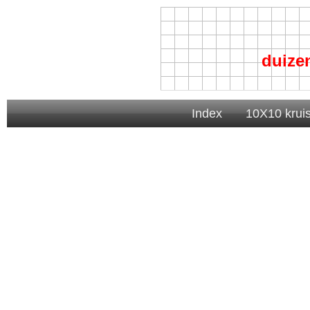
duize
Index
10X10 krui