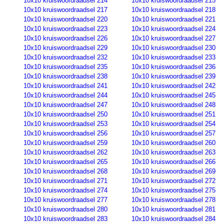
10x10 kruiswoordraadsel 214
10x10 kruiswoordraadsel 215
10x10 kruiswoordraadsel 217
10x10 kruiswoordraadsel 218
10x10 kruiswoordraadsel 220
10x10 kruiswoordraadsel 221
10x10 kruiswoordraadsel 223
10x10 kruiswoordraadsel 224
10x10 kruiswoordraadsel 226
10x10 kruiswoordraadsel 227
10x10 kruiswoordraadsel 229
10x10 kruiswoordraadsel 230
10x10 kruiswoordraadsel 232
10x10 kruiswoordraadsel 233
10x10 kruiswoordraadsel 235
10x10 kruiswoordraadsel 236
10x10 kruiswoordraadsel 238
10x10 kruiswoordraadsel 239
10x10 kruiswoordraadsel 241
10x10 kruiswoordraadsel 242
10x10 kruiswoordraadsel 244
10x10 kruiswoordraadsel 245
10x10 kruiswoordraadsel 247
10x10 kruiswoordraadsel 248
10x10 kruiswoordraadsel 250
10x10 kruiswoordraadsel 251
10x10 kruiswoordraadsel 253
10x10 kruiswoordraadsel 254
10x10 kruiswoordraadsel 256
10x10 kruiswoordraadsel 257
10x10 kruiswoordraadsel 259
10x10 kruiswoordraadsel 260
10x10 kruiswoordraadsel 262
10x10 kruiswoordraadsel 263
10x10 kruiswoordraadsel 265
10x10 kruiswoordraadsel 266
10x10 kruiswoordraadsel 268
10x10 kruiswoordraadsel 269
10x10 kruiswoordraadsel 271
10x10 kruiswoordraadsel 272
10x10 kruiswoordraadsel 274
10x10 kruiswoordraadsel 275
10x10 kruiswoordraadsel 277
10x10 kruiswoordraadsel 278
10x10 kruiswoordraadsel 280
10x10 kruiswoordraadsel 281
10x10 kruiswoordraadsel 283
10x10 kruiswoordraadsel 284